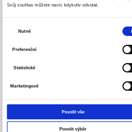
Roman Línek
Svůj souhlas můžete navíc kdykoliv odvolat.
hejtman Pardubického kraje
Výběr
Nutné
souhlasu
Preferenční
Statistické
Marketingové
Povolit vše
Povolit výběr