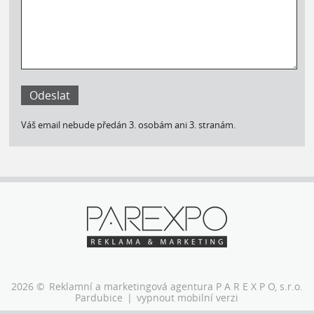
Odeslat
Váš email nebude předán 3. osobám ani 3. stranám.
2026 ©
Reklamní a marketingová agentura P A R E X P O, s.r.o.
Pardubice
|
vypnout mobilní verzi