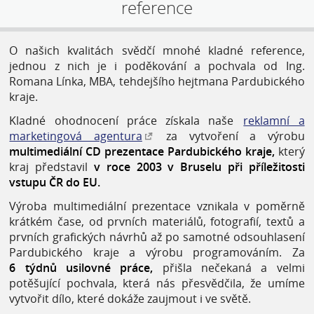
reference
O našich kvalitách svědčí mnohé kladné reference,
jednou z nich je i poděkování a pochvala od Ing.
Romana Línka, MBA, tehdejšího hejtmana Pardubického
kraje.
Kladné ohodnocení práce získala naše
reklamní a
marketingová agentura
za vytvoření a výrobu
multimediální CD prezentace Pardubického kraje,
který
kraj představil
v roce 2003 v Bruselu při příležitosti
vstupu ČR do EU.
Výroba multimediální prezentace vznikala v poměrně
krátkém čase, od prvních materiálů, fotografií, textů a
prvních grafických návrhů až po samotné odsouhlasení
Pardubického kraje a výrobu programováním. Za
6 týdnů usilovné práce,
přišla nečekaná a velmi
potěšující pochvala, která nás přesvědčila, že umíme
vytvořit dílo, které dokáže zaujmout i ve světě.