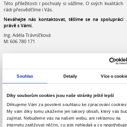
Této příležitosti i pochvaly si vážíme. O svých kvalitách
rádi přesvědčíme i Vás.
Neváhejte nás kontaktovat, těšíme se na spolupráci
právě s Vámi.
Ing. Adéla Trávníčková
M: 606 780 171
"Vážená paní Švachulová,
tímto bych chtěl Vám i Vašim spolupracovníkům
poděkovat za úsilí, které jste věnovali výrobě
Souhlas
Detaily
Více o cooki
multimediální prezentace Pardubického kraje.
Projekce tohoto dokumentu byla nosnou částí
Díky souborům cookies jsou naše stránky ještě lepší
programu představení Pardubického kraje v Bruselu
dne 21. listopadu 2003 a setkala se s velmi dobrým
Děkujeme Vám za povolení souhlasu ke zpracování cookies
ohlasem mezi přítomnými hosty.
My vám díky tomu ukážeme jen takový obsah, který vás bu
zajímat. Nebudeme vás na našem webu, ani reklamou na
S pozdravem a přáním pracovních a osobních úspěchů"
internetu zatěžovat něčím, co jste nehledali a co nepotřebuje